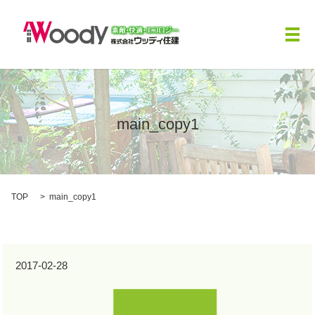
メ
main_copy1
TOP
main_copy1
2017-02-28