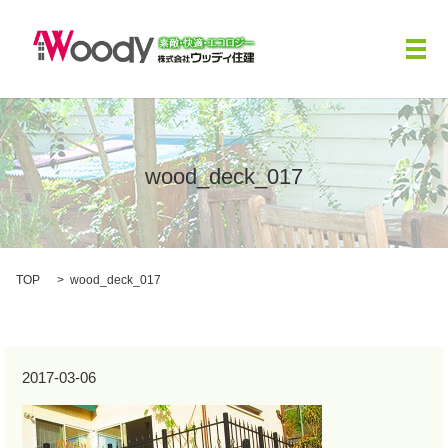
メ
wood_deck_017
TOP
wood_deck_017
2017-03-06