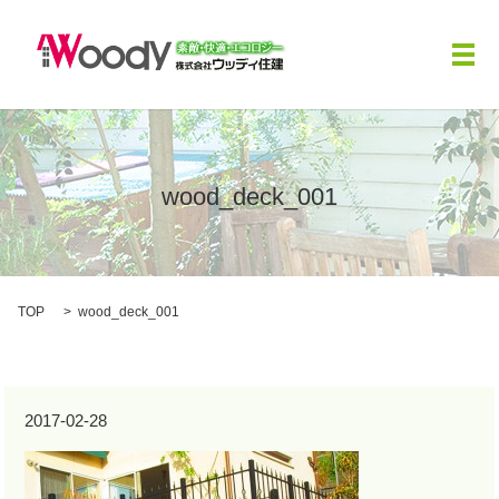
メ
wood_deck_001
TOP
wood_deck_001
2017-02-28