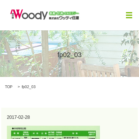
メ
fp02_03
TOP
fp02_03
2017-02-28