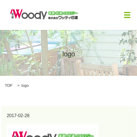
メ
logo
TOP
logo
2017-02-28